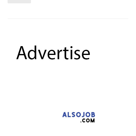
Radisson Blu Plaza Bangkok is looking for experienced
candidates....
อ่านต่อ