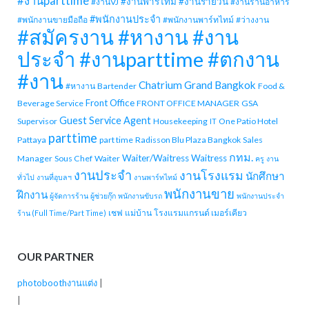
#งานparttime
#งานพาร์ไทม์
#งานรายวัน
#งานVJ
#งานร้านอาหาร
#พนักงานประจำ
#พนักงานขายมือถือ
#พนักงานพาร์ทไทม์
#ว่างงาน
#สมัครงาน #หางาน #งาน
ประจำ #งานparttime #ตกงาน
#งาน
Chatrium Grand Bangkok
#หางาน
Bartender
Food &
Front Office
Beverage Service
FRONT OFFICE MANAGER
GSA
Guest Service Agent
Supervisor
Housekeeping
One Patio Hotel
IT
parttime
Pattaya
part time
Radisson Blu Plaza Bangkok
Sales
กทม.
Waiter/Waitress
Waitress
Manager
Sous Chef
Waiter
ครู
งาน
งานประจำ
งานโรงแรม
นักศึกษา
ทั่วไป
งานที่อุบลฯ
งานพาร์ทไทม์
พนักงานขาย
ฝึกงาน
ผู้จัดการร้าน
ผู้ช่วยกุ๊ก
พนักงานขับรถ
พนักงานประจำ
เชฟ
แม่บ้าน
โรงแรมแกรนด์ เมอร์เคียว
ร้าน (Full Time/Part Time)
OUR PARTNER
photoboothงานแต่ง
|
|