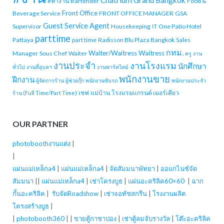
#หางาน
Bartender
Food &
Front Office
Beverage Service
FRONT OFFICE MANAGER
GSA
Guest Service Agent
Supervisor
Housekeeping
One Patio Hotel
IT
parttime
Pattaya
part time
Radisson Blu Plaza Bangkok
Sales
กทม.
Waiter/Waitress
Waitress
Manager
Sous Chef
Waiter
ครู
งาน
งานประจำ
งานโรงแรม
นักศึกษา
ทั่วไป
งานที่อุบลฯ
งานพาร์ทไทม์
พนักงานขาย
ฝึกงาน
ผู้จัดการร้าน
ผู้ช่วยกุ๊ก
พนักงานขับรถ
พนักงานประจำ
เชฟ
แม่บ้าน
โรงแรมแกรนด์ เมอร์เคียว
ร้าน (Full Time/Part Time)
OUR PARTNER
photoboothงานแต่ง
|
|
แผ่นแม่เหล็กa4
|
แผ่นแม่เหล็กa4
|
จัดสัมมนาพัทยา
|
ออแกไนซ์จัด
สัมมนา
||
แผ่นแม่เหล็กa4
|
เช่าโครงบูธ
|
แผ่นอะคริลิค60×60
|
ฉาก
กั้นอะคริลิค
|
รับจัดRoadshow
|
เช่าจอทัชสกรีน
|
โรงงานผลิต
โครงสร้างบูธ
|
|
photobooth360
| |
ขายตู้กาชาปอง
|
เช่าตู้ลมจับรางวัล
|
โต๊ะอะคริลิค