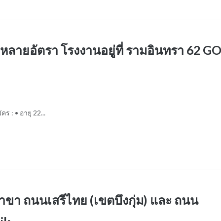
 หลายอัตรา โรงงานอยู่ที่ รามอินทรา 62 G
ร : • อายุ 22...
 สาขา ถนนเสรีไทย (เขตบึงกุ่ม) และ ถนน