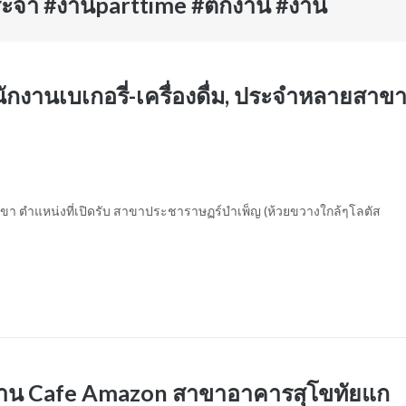
ะจำ #งานparttime #ตกงาน #งาน
ักงานเบเกอรี่-เครื่องดื่ม, ประจำหลายสาข
าขา ตำแหน่งที่เปิดรับ สาขาประชาราษฏร์บำเพ็ญ (ห้วยขวางใกล้ๆโลตัส
ำร้าน Cafe Amazon สาขาอาคารสุโขทัยแก