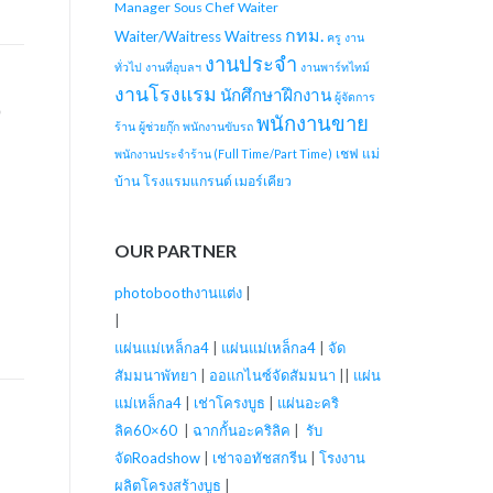
Manager
Sous Chef
Waiter
กทม.
Waiter/Waitress
Waitress
ครู
งาน
งานประจำ
ทั่วไป
งานที่อุบลฯ
งานพาร์ทไทม์
งานโรงแรม
นักศึกษาฝึกงาน
ผู้จัดการ
O
พนักงานขาย
ร้าน
ผู้ช่วยกุ๊ก
พนักงานขับรถ
เชฟ
แม่
พนักงานประจำร้าน (Full Time/Part Time)
บ้าน
โรงแรมแกรนด์ เมอร์เคียว
OUR PARTNER
photoboothงานแต่ง
|
|
แผ่นแม่เหล็กa4
|
แผ่นแม่เหล็กa4
|
จัด
สัมมนาพัทยา
|
ออแกไนซ์จัดสัมมนา
||
แผ่น
แม่เหล็กa4
|
เช่าโครงบูธ
|
แผ่นอะคริ
ลิค60×60
|
ฉากกั้นอะคริลิค
|
รับ
จัดRoadshow
|
เช่าจอทัชสกรีน
|
โรงงาน
ผลิตโครงสร้างบูธ
|