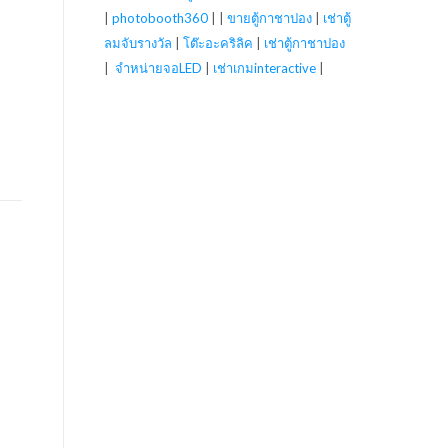
|
photobooth360
| |
ขายตู้กาชาปอง
|
เช่าตู้
ลมจับรางวัล
|
โต๊ะอะคริลิค
|
เช่าตู้กาชาปอง
|
จำหน่ายจอLED
|
เช่าเกมinteractive
|