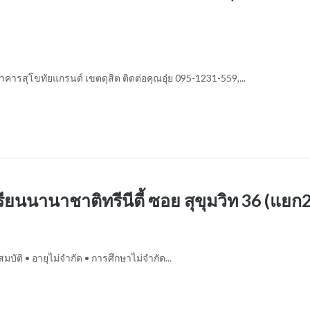
ารสุโขทัยแกรนด์ เขตดุสิต ติดต่อคุณอุ๋ย 095-1231-559,...
รียนนานาชาติทรีนีตี้ ซอย สุขุมวิท 36 (แยก2
บัติ • อายุไม่จำกัด • การศึกษาไม่จำกัด...