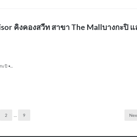
ervisor คิงคองสวีท สาขา The Mallบางกะปิ แ
ะปิ •...
2
…
9
Nex