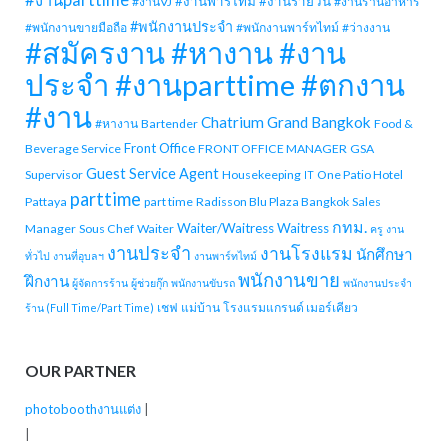
#งานparttime
#งานพาร์ไทม์
#งานรายวัน
#งานVJ
#งานร้านอาหาร
#พนักงานประจำ
#พนักงานขายมือถือ
#พนักงานพาร์ทไทม์
#ว่างงาน
#สมัครงาน #หางาน #งาน
ประจำ #งานparttime #ตกงาน
#งาน
Chatrium Grand Bangkok
#หางาน
Bartender
Food &
Front Office
Beverage Service
FRONT OFFICE MANAGER
GSA
Guest Service Agent
Supervisor
Housekeeping
One Patio Hotel
IT
parttime
Pattaya
part time
Radisson Blu Plaza Bangkok
Sales
กทม.
Waiter/Waitress
Waitress
Manager
Sous Chef
Waiter
ครู
งาน
งานประจำ
งานโรงแรม
นักศึกษา
ทั่วไป
งานที่อุบลฯ
งานพาร์ทไทม์
พนักงานขาย
ฝึกงาน
ผู้จัดการร้าน
ผู้ช่วยกุ๊ก
พนักงานขับรถ
พนักงานประจำ
เชฟ
แม่บ้าน
โรงแรมแกรนด์ เมอร์เคียว
ร้าน (Full Time/Part Time)
OUR PARTNER
photoboothงานแต่ง
|
|