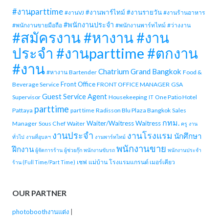
#งานparttime
#งานพาร์ไทม์
#งานรายวัน
#งานVJ
#งานร้านอาหาร
#พนักงานประจำ
#พนักงานขายมือถือ
#พนักงานพาร์ทไทม์
#ว่างงาน
#สมัครงาน #หางาน #งาน
ประจำ #งานparttime #ตกงาน
#งาน
Chatrium Grand Bangkok
#หางาน
Bartender
Food &
Front Office
Beverage Service
FRONT OFFICE MANAGER
GSA
Guest Service Agent
Supervisor
Housekeeping
One Patio Hotel
IT
parttime
Pattaya
part time
Radisson Blu Plaza Bangkok
Sales
กทม.
Waiter/Waitress
Waitress
Manager
Sous Chef
Waiter
ครู
งาน
งานประจำ
งานโรงแรม
นักศึกษา
ทั่วไป
งานที่อุบลฯ
งานพาร์ทไทม์
พนักงานขาย
ฝึกงาน
ผู้จัดการร้าน
ผู้ช่วยกุ๊ก
พนักงานขับรถ
พนักงานประจำ
เชฟ
แม่บ้าน
โรงแรมแกรนด์ เมอร์เคียว
ร้าน (Full Time/Part Time)
OUR PARTNER
photoboothงานแต่ง
|