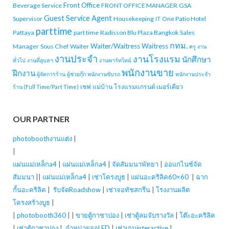
Front Office
Beverage Service
FRONT OFFICE MANAGER
GSA
Guest Service Agent
Supervisor
Housekeeping
One Patio Hotel
IT
parttime
Pattaya
part time
Radisson Blu Plaza Bangkok
Sales
กทม.
Waiter/Waitress
Waitress
Manager
Sous Chef
Waiter
ครู
งาน
งานประจำ
งานโรงแรม
นักศึกษา
ทั่วไป
งานที่อุบลฯ
งานพาร์ทไทม์
พนักงานขาย
ฝึกงาน
ผู้จัดการร้าน
ผู้ช่วยกุ๊ก
พนักงานขับรถ
พนักงานประจำ
เชฟ
แม่บ้าน
โรงแรมแกรนด์ เมอร์เคียว
ร้าน (Full Time/Part Time)
OUR PARTNER
photoboothงานแต่ง
|
|
แผ่นแม่เหล็กa4
|
แผ่นแม่เหล็กa4
|
จัดสัมมนาพัทยา
|
ออแกไนซ์จัด
สัมมนา
||
แผ่นแม่เหล็กa4
|
เช่าโครงบูธ
|
แผ่นอะคริลิค60×60
|
ฉาก
กั้นอะคริลิค
|
รับจัดRoadshow
|
เช่าจอทัชสกรีน
|
โรงงานผลิต
โครงสร้างบูธ
|
|
photobooth360
| |
ขายตู้กาชาปอง
|
เช่าตู้ลมจับรางวัล
|
โต๊ะอะคริลิค
|
เช่าตู้กาชาปอง
|
จำหน่ายจอLED
|
เช่าเกมinteractive
|