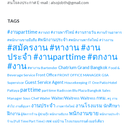
สนใจลงประกาศ E-mail :
alsojobth@gmail.com
TAGS
#งานparttime
#งานพาร์ไทม์
#งานรายวัน
#งานVJ
#งานร้านอาหาร
#พนักงานประจำ
#พนักงานขายมือถือ
#พนักงานพาร์ทไทม์
#ว่างงาน
#สมัครงาน #หางาน #งาน
ประจำ #งานparttime #ตกงาน
#งาน
Chatrium Grand Bangkok
#หางาน
Bartender
Food &
Front Office
Beverage Service
FRONT OFFICE MANAGER
GSA
Guest Service Agent
Supervisor
Housekeeping
One Patio Hotel
IT
parttime
Pattaya
part time
Radisson Blu Plaza Bangkok
Sales
กทม.
Waiter/Waitress
Waitress
Manager
Sous Chef
Waiter
ครู
งาน
งานประจำ
งานโรงแรม
นักศึกษา
ทั่วไป
งานที่อุบลฯ
งานพาร์ทไทม์
พนักงานขาย
ฝึกงาน
ผู้จัดการร้าน
ผู้ช่วยกุ๊ก
พนักงานขับรถ
พนักงานประจำ
เชฟ
แม่บ้าน
โรงแรมแกรนด์ เมอร์เคียว
ร้าน (Full Time/Part Time)