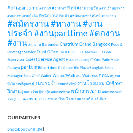
#งานparttime
#งานพาร์ไทม์
#งานรายวัน
#งานVJ
#งานร้านอาหาร
#พนักงานประจำ
#พนักงานขายมือถือ
#พนักงานพาร์ทไทม์
#ว่างงาน
#สมัครงาน #หางาน #งาน
ประจำ #งานparttime #ตกงาน
#งาน
Chatrium Grand Bangkok
#หางาน
Bartender
Food &
Front Office
Beverage Service
FRONT OFFICE MANAGER
GSA
Guest Service Agent
Supervisor
Housekeeping
One Patio Hotel
IT
parttime
Pattaya
part time
Radisson Blu Plaza Bangkok
Sales
กทม.
Waiter/Waitress
Waitress
Manager
Sous Chef
Waiter
ครู
งาน
งานประจำ
งานโรงแรม
นักศึกษา
ทั่วไป
งานที่อุบลฯ
งานพาร์ทไทม์
พนักงานขาย
ฝึกงาน
ผู้จัดการร้าน
ผู้ช่วยกุ๊ก
พนักงานขับรถ
พนักงานประจำ
เชฟ
แม่บ้าน
โรงแรมแกรนด์ เมอร์เคียว
ร้าน (Full Time/Part Time)
OUR PARTNER
photoboothงานแต่ง
|