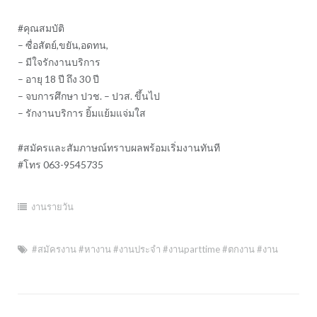
#คุณสมบัติ
– ซื่อสัตย์,ขยัน,อดทน,
– มีใจรักงานบริการ
– อายุ 18 ปี ถึง 30 ปี
– จบการศึกษา ปวช. – ปวส. ขึ้นไป
– รักงานบริการ ยิ้มแย้มแจ่มใส
#สมัครและสัมภาษณ์ทราบผลพร้อมเริ่มงานทันที
#โทร 063-9545735
งานรายวัน
#สมัครงาน #หางาน #งานประจำ #งานparttime #ตกงาน #งาน