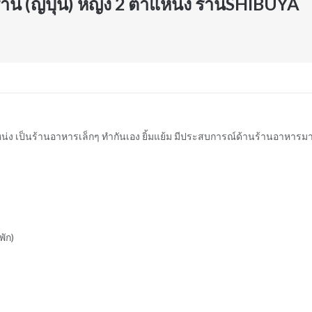
้าน (ญี่ปุ่น) หญิง 2 ตำแหน่ง ร้านSHIBUYA
ตำแหน่ง เป็นร้านอาหารเล็กๆ ทำกันเอง ยิ้มแย้ม มีประสบการณ์ด้านร้านอาหารม
พัก)