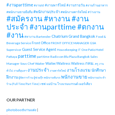
#งานparttime
#งานพาร์ไทม์
#งานรายวัน
#งานVJ
#งานร้านอาหาร
#พนักงานประจำ
#พนักงานขายมือถือ
#พนักงานพาร์ทไทม์
#ว่างงาน
#สมัครงาน #หางาน #งาน
ประจำ #งานparttime #ตกงาน
#งาน
Chatrium Grand Bangkok
#หางาน
Bartender
Food &
Front Office
Beverage Service
FRONT OFFICE MANAGER
GSA
Guest Service Agent
Supervisor
Housekeeping
One Patio Hotel
IT
parttime
Pattaya
part time
Radisson Blu Plaza Bangkok
Sales
กทม.
Waiter/Waitress
Waitress
Manager
Sous Chef
Waiter
ครู
งาน
งานประจำ
งานโรงแรม
นักศึกษา
ทั่วไป
งานที่อุบลฯ
งานพาร์ทไทม์
พนักงานขาย
ฝึกงาน
ผู้จัดการร้าน
ผู้ช่วยกุ๊ก
พนักงานขับรถ
พนักงานประจำ
เชฟ
แม่บ้าน
โรงแรมแกรนด์ เมอร์เคียว
ร้าน (Full Time/Part Time)
OUR PARTNER
photoboothงานแต่ง
|